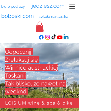
jedziesz.com
biuro podróży
boboski.com
szkoła narciarska
Odpocznij
Zrelaksuj się
Winnice austriackiej
Toskanii
Tak blisko, że nawet na
weeknd
LOISIUM wine & spa & bike