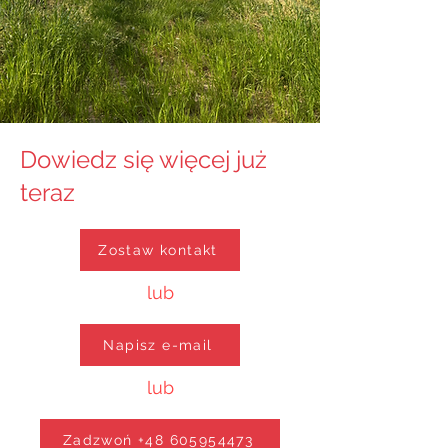
Dowiedz się więcej już
teraz
Zostaw kontakt
lub
Napisz e-mail
lub
Zadzwoń +48 605954473