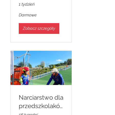
w - jak zacząć?
1 tydzień
Zobacz na
Darmowe
początek.
Zobacz szczegóły
Narciarstwo dla
przedszkolakó
w - jak zacząć?
56 tygodni