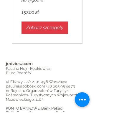
Kompletny
157,00 zł
kurs.
Zobacz szczegóły
jedziesz.com
Paulina Hejn-Kępkiewicz
Biuro Podróży
ul F.Kawy 22/12, 01-496 Warszawa
paulina@boboski.com
+48 605 95 44 73
nr Rejestru Organizatorów Turystyki i
Pośredników Turystycznych Województwa
Mazowieckiego: 1103
KONTO BANKOWE: Bank Pekao:
PLN
06 1240 6247 1111
0011 6946 1471
USD
45 1240 6247 1787
0011 6946 1501
EUR
32 1240 6247 1978
0011 6946 1497
boboski.com