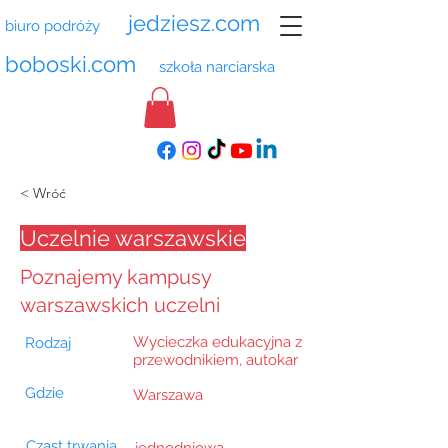
jedziesz.com
biuro podróży
boboski.com
szkoła narciarska
< Wróć
Uczelnie warszawskie
Poznajemy kampusy
warszawskich uczelni
Wycieczka edukacyjna z
Rodzaj
przewodnikiem, autokar
Gdzie
Warszawa
Czast trwania
jednodniowa