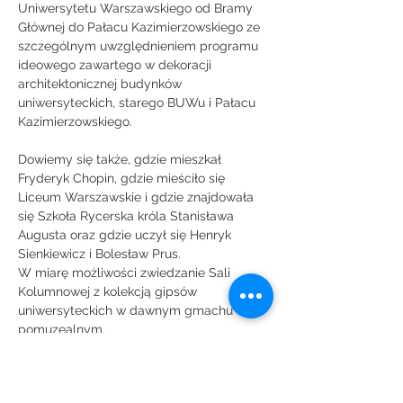
Uniwersytetu Warszawskiego od Bramy 
Głównej do Pałacu Kazimierzowskiego ze 
szczególnym uwzględnieniem programu 
ideowego zawartego w dekoracji 
architektonicznej budynków 
uniwersyteckich, starego BUWu i Pałacu 
Kazimierzowskiego.
Dowiemy się także, gdzie mieszkał 
Fryderyk Chopin, gdzie mieściło się 
Liceum Warszawskie i gdzie znajdowała 
się Szkoła Rycerska króla Stanisława 
Augusta oraz gdzie uczył się Henryk 
Sienkiewicz i Bolesław Prus.
W miarę możliwości zwiedzanie Sali 
Kolumnowej z kolekcją gipsów 
uniwersyteckich w dawnym gmachu 
pomuzealnym.
Kolejność zwiedzania można zmienić po 
wcześniejszym uzgodnieniu. Można też 