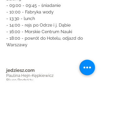
- 09:00 - 09:45 - śniadanie
- 10:00 - Fabryka wody
- 13:30 - lunch
- 14:00 - rejs po Odrze i j. Dąbie
- 16:00 - Morskie Centrum Nauki
- 18:00 - powrót do Hotelu, odjazd do 
Warszawy
jedziesz.com
Paulina Hejn-Kępkiewicz
Biuro Podróży
ul F.Kawy 22/12, 01-496 Warszawa
paulina@boboski.com
+48 605 95 44 73
nr Rejestru Organizatorów Turystyki i
Pośredników Turystycznych Województwa
Mazowieckiego: 1103
KONTO BANKOWE: Bank Pekao:
PLN
06 1240 6247 1111
0011 6946 1471
USD
45 1240 6247 1787
0011 6946 1501
EUR
32 1240 6247 1978
0011 6946 1497