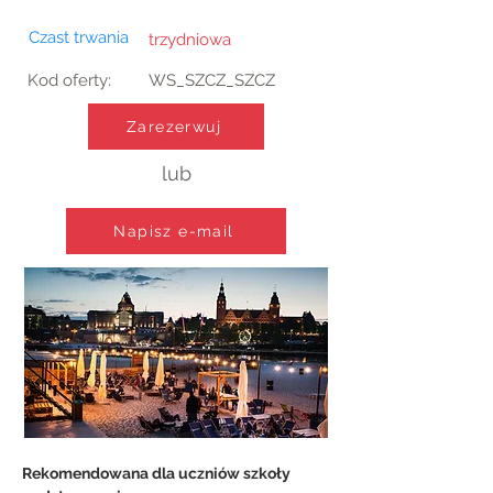
Czast trwania
trzydniowa
Kod oferty:
WS_SZCZ_SZCZ
Zarezerwuj
lub
Napisz e-mail
Rekomendowana dla uczniów szkoły 