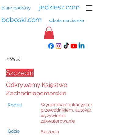
jedziesz.com
biuro podróży
boboski.com
szkoła narciarska
< Wróć
Szczecin
Odkrywamy Księstwo
Zachodniopomorskie
Wycieczka edukacyjna z
Rodzaj
przewodnikiem, autokar,
wyżywienie,
zakwaterowanie
Gdzie
Szczecin