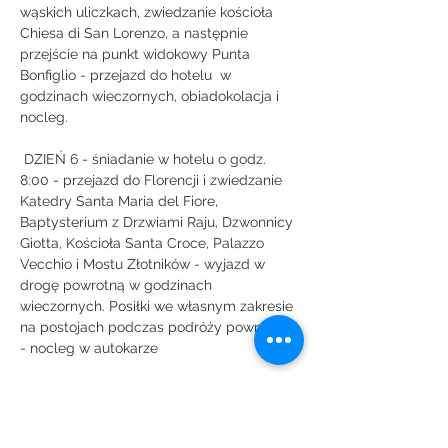
wąskich uliczkach, zwiedzanie kościoła 
Chiesa di San Lorenzo, a następnie 
przejście na punkt widokowy Punta 
Bonfiglio - przejazd do hotelu  w 
godzinach wieczornych, obiadokolacja i 
nocleg.
 DZIEŃ 6 - śniadanie w hotelu o godz. 
8:00 - przejazd do Florencji i zwiedzanie 
Katedry Santa Maria del Fiore, 
Baptysterium z Drzwiami Raju, Dzwonnicy 
Giotta, Kościoła Santa Croce, Palazzo 
Vecchio i Mostu Złotników - wyjazd w 
drogę powrotną w godzinach 
wieczornych. Posiłki we własnym zakresie 
na postojach podczas podróży powrotnej 
- nocleg w autokarze
 DZIEŃ 7 - przyjazd do Warszawy w 
godzinach popołudniowych  - posiłki we 
własnym zakresie na postojach podczas 