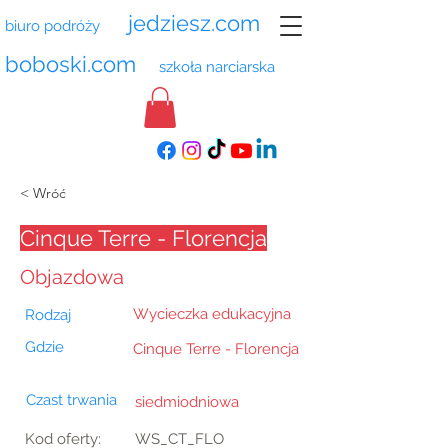
jedziesz.com
biuro podróży
boboski.com
szkoła narciarska
< Wróć
Cinque Terre - Florencja
Objazdowa
Wycieczka edukacyjna
Rodzaj
Gdzie
Cinque Terre - Florencja
Czast trwania
siedmiodniowa
Kod oferty:
WS_CT_FLO