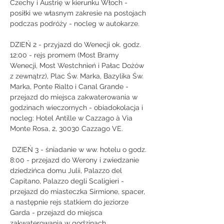
Czechy i Austrię w kierunku Włoch - 
posiłki we własnym zakresie na postojach 
podczas podróży - nocleg w autokarze.
DZIEŃ 2 - przyjazd do Wenecji ok. godz. 
12:00 - rejs promem (Most Bramy 
Wenecji, Most Westchnień i Pałac Dożów 
z zewnątrz), Plac Św. Marka, Bazylika Św. 
Marka, Ponte Rialto i Canal Grande - 
przejazd do miejsca zakwaterowania w 
godzinach wieczornych - obiadokolacja i 
nocleg: Hotel Antille w Cazzago à Via 
Monte Rosa, 2, 30030 Cazzago VE.
 DZIEŃ 3 - śniadanie w ww. hotelu o godz. 
8:00 - przejazd do Werony i zwiedzanie 
dziedzińca domu Julii, Palazzo del 
Capitano, Palazzo degli Scaligieri - 
przejazd do miasteczka Sirmione, spacer, 
a następnie rejs statkiem do jeziorze 
Garda - przejazd do miejsca 
zakwaterowania w godzinach 