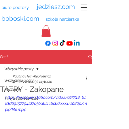
jedziesz.com
biuro podróży
boboski.com
szkoła narciarska
Post
Wszystkie posty
Paulina Hejn-Kępkiewicz
Wszystkie posty
17 kwi
0 minut(y) czytania
TATRY - Zakopane
Początki
https://video.wixstatic.com/video/a25518_61
Twoja społeczność
81d69157794127a50a611c6c66eeea/1080p/m
p4/file.mp4