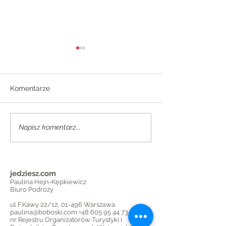
Komentarze
MIERZEJA WIŚ
WEEKEND W WIEDNIU
Napisz komentarz...
jedziesz.com
Paulina Hejn-Kępkiewicz
Biuro Podróży
ul F.Kawy 22/12, 01-496 Warszawa
paulina@boboski.com
+48 605 95 44 73
nr Rejestru Organizatorów Turystyki i