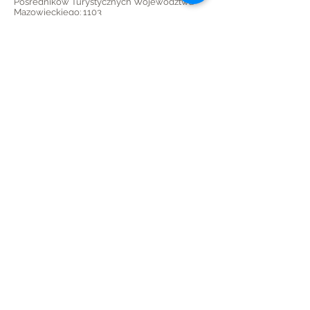
Pośredników Turystycznych Województwa
Mazowieckiego: 1103
KONTO BANKOWE: Bank Pekao:
PLN
06 1240 6247 1111
0011 6946 1471
USD
45 1240 6247 1787
0011 6946 1501
EUR
32 1240 6247 1978
0011 6946 1497
boboski.com
licencjonowana szkoła narciarska
SITN
ul F.Kawy 22/12, 01-496 Warszawa
paulina@boboski.com
+48 605 95 44 73
Przekaż 1,5% podatku
podczas wypełniania PIT
wpisz KRS
0000270261
cel szczegółowy : boboski.com 13929
Spersonalizowany