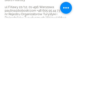
ul F.Kawy 22/12, 01-496 Warszawa
paulina@boboski.com
+48 605 95 44 73
nr Rejestru Organizatorów Turystyki i
Pośredników Turystycznych Województwa
Mazowieckiego: 1103
KONTO BANKOWE: Bank Pekao:
PLN
06 1240 6247 1111
0011 6946 1471
USD
45 1240 6247 1787
0011 6946 1501
EUR
32 1240 6247 1978
0011 6946 1497
boboski.com
licencjonowana szkoła narciarska
SITN
ul F.Kawy 22/12, 01-496 Warszawa
paulina@boboski.com
+48 605 95 44 73
Przekaż 1,5% podatku
podczas wypełniania PIT
wpisz KRS
0000270261
cel szczegółowy : boboski.com 13929