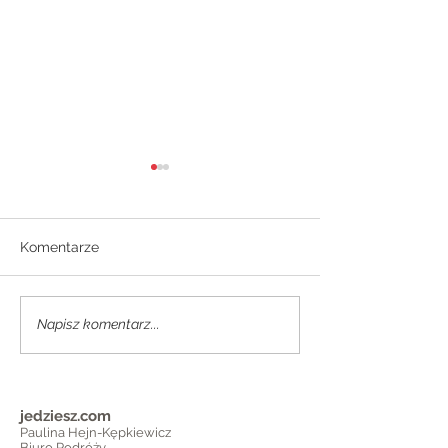
Komentarze
MIERZEJA WIŚ
WEEKEND W WIEDNIU
Napisz komentarz...
jedziesz.com
Paulina Hejn-Kępkiewicz
Biuro Podróży