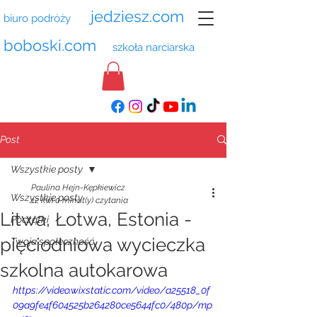
jedziesz.com
biuro podróży
boboski.com
szkoła narciarska
Post
Wszystkie posty
Paulina Hejn-Kępkiewicz
Wszystkie posty
12 kwi
0 minut(y) czytania
Litwa, Łotwa, Estonia -
Początki
pięciodniowa wycieczka
Twoja społeczność
szkolna autokarowa
https://video.wixstatic.com/video/a25518_0f
09a9fe4f604525b264280ce5644fc0/480p/mp