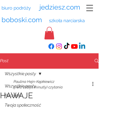
jedziesz.com
biuro podróży
boboski.com
szkoła narciarska
Post
Wszystkie posty
Paulina Hejn-Kępkiewicz
Wszystkie posty
5 wrz 2025
1 minut(y) czytania
HAWAJE
Początki
Twoja społeczność