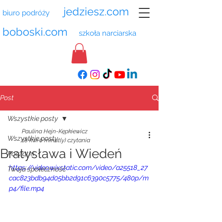
jedziesz.com
biuro podróży
boboski.com
szkoła narciarska
Post
Wszystkie posty
Paulina Hejn-Kępkiewicz
Wszystkie posty
18 kwi
0 minut(y) czytania
Bratysława i Wiedeń
Początki
https://video.wixstatic.com/video/a25518_27
Twoja społeczność
cac823bdb94d05bb2d91c6390c5775/480p/m
p4/file.mp4