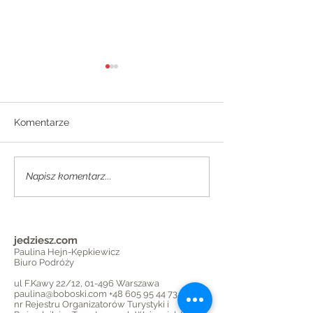
Komentarze
MIERZEJA WIŚ
WEEKEND W WIEDNIU
Napisz komentarz...
jedziesz.com
Paulina Hejn-Kępkiewicz
Biuro Podróży
ul F.Kawy 22/12, 01-496 Warszawa
paulina@boboski.com
+48 605 95 44 73
nr Rejestru Organizatorów Turystyki i