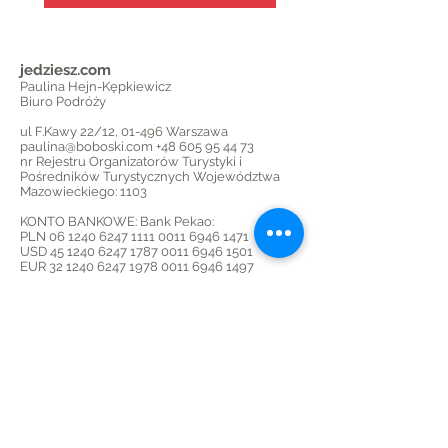
jedziesz.com
Paulina Hejn-Kępkiewicz
Biuro Podróży
ul F.Kawy 22/12, 01-496 Warszawa
paulina@boboski.com
+48 605 95 44 73
nr Rejestru Organizatorów Turystyki i
Pośredników Turystycznych Województwa
Mazowieckiego: 1103
KONTO BANKOWE: Bank Pekao:
PLN
06 1240 6247 1111
0011 6946 1471
USD
45 1240 6247 1787
0011 6946 1501
EUR
32 1240 6247 1978
0011 6946 1497
boboski.com
licencjonowana szkoła narciarska
SITN
ul F.Kawy 22/12, 01-496 Warszawa
paulina@boboski.com
+48 605 95 44 73
Przekaż 1,5% podatku
podczas wypełniania PIT
wpisz KRS
0000270261